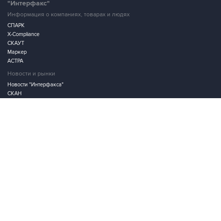
"Интерфакс"
Информация о компаниях, товарах и людях
СПАРК
X-Compliance
СКАУТ
Маркер
АСТРА
Новости и рынки
Новости "Интерфакса"
СКАН
RUDATA
Центр раскрытия корпоративной информации
Условия использования информации
Выходные данные
Дизайн – Motka.ru