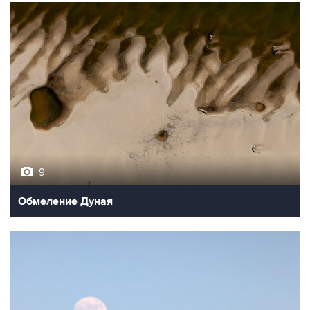
9
Обмеление Дуная