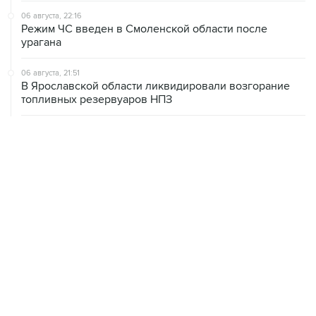
урагана
06 августа, 21:51
В Ярославской области ликвидировали возгорание
топливных резервуаров НПЗ
06 августа, 20:30
Что произошло за день: четверг, 6 августа
06 августа, 20:28
В ИКИ РАН предложили выделить на Луне район для
падения старых аппаратов и ступеней ракет