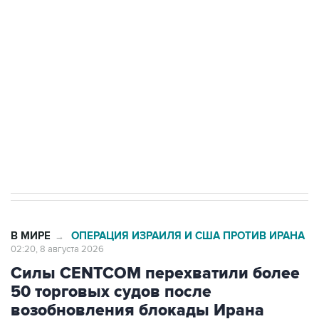
Росгвардии
Беспилотные технологии и ИИ на службе у
электросетевых объектов и агрокомплексов
Социальная реклама, АНО «Национальные приоритеты».
ИНН 7725383515 Erid: F7NfYUJCUneVdwcydK6A
Кабмин РФ разрешил до 1 июля 2027 года
импорт, выпуск и обращение бензина Евро 2,
Евро 3, Евро 4
В МИРЕ
ОПЕРАЦИЯ ИЗРАИЛЯ И США ПРОТИВ ИРАНА
→
02:20, 8 августа 2026
Силы CENTCOM перехватили более
50 торговых судов после
возобновления блокады Ирана