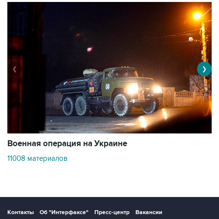
❮
❯
Военная операция на Украине
О
11008 материалов
3
Контакты
Об "Интерфаксе"
Пресс-центр
Вакансии