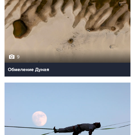
9
Обмеление Дуная