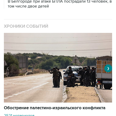
В Белгороде при атаке БПЛА пострадали 13 человек, в
том числе двое детей
ХРОНИКИ СОБЫТИЙ
❮
❯
Обострение палестино-израильского конфликта
О
2521 материалов