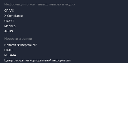
Информация о компаниях, товарах и людях
СПАРК
X-Compliance
СКАУТ
Маркер
АСТРА
Новости и рынки
Новости "Интерфакса"
СКАН
RUDATA
Центр раскрытия корпоративной информации
Условия использования информации
Выходные данные
Дизайн – Motka.ru