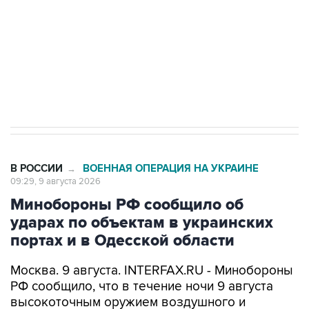
Социальная реклама, АНО «Национальные приоритеты».
ИНН 7725383515 Erid: F7NfYUJCUneVdwcydK6A
Кабмин РФ разрешил до 1 июля 2027 года
импорт, выпуск и обращение бензина Евро 2,
Евро 3, Евро 4
В РОССИИ
ВОЕННАЯ ОПЕРАЦИЯ НА УКРАИНЕ
→
09:29, 9 августа 2026
Минобороны РФ сообщило об
ударах по объектам в украинских
портах и в Одесской области
Москва. 9 августа. INTERFAX.RU - Минобороны
РФ сообщило, что в течение ночи 9 августа
высокоточным оружием воздушного и