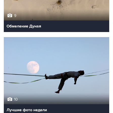
9
Обмеление Дуная
10
Лучшие фото недели