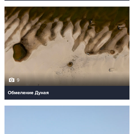
9
Обмеление Дуная