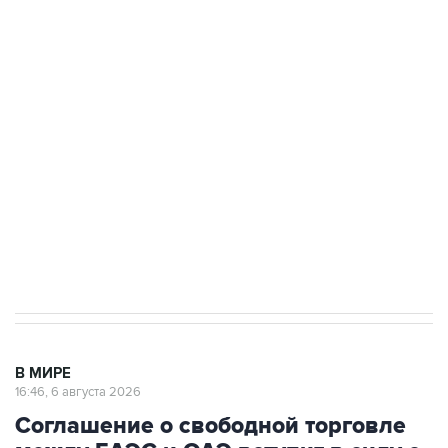
Путин сообщил о решении сосредоточить в
одних руках все службы тыла Минобороны
Как российские медицинские технологии
выходят на мировые рынки
Социальная реклама, АНО «Национальные приоритеты».
ИНН 7725383515 Erid: F7NfYUJCUneVdTRF8PRs
Трамп заявил, что переговоры с Ираном
начнутся в понедельник
В МИРЕ
16:46, 6 августа 2026
Соглашение о свободной торговле