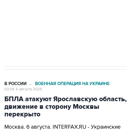
Как российские медицинские технологии
выходят на мировые рынки
Социальная реклама, АНО «Национальные приоритеты».
ИНН 7725383515 Erid: F7NfYUJCUneVdTRF8PRs
Трамп заявил, что переговоры с Ираном
начнутся в понедельник
В РОССИИ
ВОЕННАЯ ОПЕРАЦИЯ НА УКРАИНЕ
→
03:04, 6 августа 2026
БПЛА атакуют Ярославскую область,
движение в сторону Москвы
перекрыто
Москва. 6 августа. INTERFAX.RU - Украинские