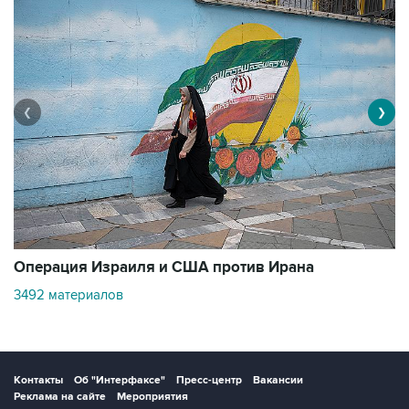
❮
❯
В
Операция Израиля и США против Ирана
11
3492 материалов
Контакты
Об "Интерфаксе"
Пресс-центр
Вакансии
Реклама на сайте
Мероприятия