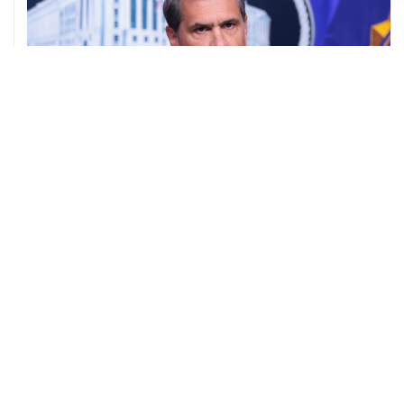
08 августа, 11:53
Хуситы заявили, что действуют против Саудовской
Аравии для снятия блокады с Йемена
08 августа, 11:04
Тайфун "Долфин" достиг юга Японии, пострадали пять
человек
08 августа, 10:30
Йеменские войска нанесли ряд ударов по хуситам