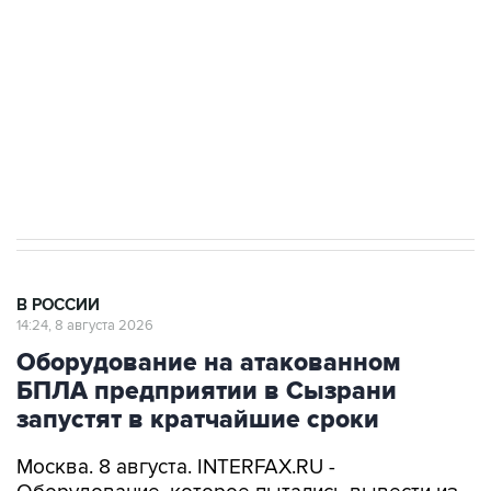
электросетевых объектов и агрокомплексов
Социальная реклама, АНО «Национальные приоритеты».
ИНН 7725383515 Erid: F7NfYUJCUneVdwcydK6A
Очаги возгорания на объекте Wildberries в
Свердловской области локализованы
В РОССИИ
14:24, 8 августа 2026
Оборудование на атакованном
БПЛА предприятии в Сызрани
запустят в кратчайшие сроки
Москва. 8 августа. INTERFAX.RU -
Оборудование, которое пытались вывести из
строя атакой БПЛА на одном из самарских