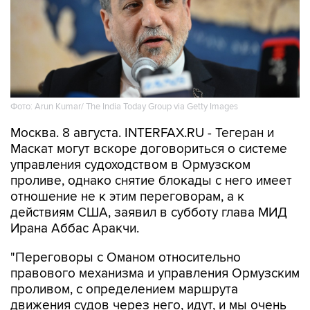
Фото: Arun Kumar/ The India Today Group via Getty Images
Москва. 8 августа. INTERFAX.RU - Тегеран и
Маскат могут вскоре договориться о системе
управления судоходством в Ормузском
проливе, однако снятие блокады с него имеет
отношение не к этим переговорам, а к
действиям США, заявил в субботу глава МИД
Ирана Аббас Аракчи.
"Переговоры с Оманом относительно
правового механизма и управления Ормузским
проливом, с определением маршрута
движения судов через него, идут, и мы очень
близки к соглашению", - приводит агентство
Tasnim слова министра.