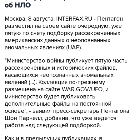
Москва. 8 августа. INTERFAX.RU - Пентагон
разместил на своем сайте очередную, уже
пятую по счету подборку рассекреченных
американских данных о неопознанных
аномальных явлениях (UAP).
"Министерство войны публикует пятую часть
рассекреченных и исторических файлов,
касающихся неопознанных аномальных
явлений (...). Коллекция по-прежнему
размещена на сайте WAR.GOV/UFO, и
министерство будет публиковать
дополнительные файлы на постоянной
основе", - заявил пресс-секретарь Пентагона
Шон Парнелл, добавив, что уже ведется
работа над следующей подборкой.
Как и в предыдущих публикациях, в
документах не содержится никаких выводов
относительно того, считает ли правительство