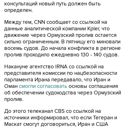
Между тем, CNN сообщает со ссылкой на
данные аналитической компании Kpler, что
движение через Ормузский пролив остается
сильно ограниченным. В пятницу его миновали
восемь судов. До начала конфликта в регионе
пролив проходило ежедневно 130 - 140 судов.
Накануне агентство IRNA со ссылкой на
представителя комиссии по нацбезопасности
парламента Ирана передавало, что Иран и
Оман
смогли согласовать
основы соглашения
об обеспечении судоходства через Ормузский
пролив.
До этого телеканал CBS со ссылкой на
источники информировал, что если Тегеран и
Маскат смогут договориться, Иран и США
вернутся за стол переговоров с соблюдением
условий июньского меморандума о