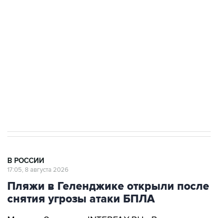
Росгвардии
Беспилотные технологии и ИИ на службе у
электросетевых объектов и агрокомплексов
Социальная реклама, АНО «Национальные приоритеты».
ИНН 7725383515 Erid: F7NfYUJCUneVdwcydK6A
Кабмин РФ разрешил до 1 июля 2027 года
импорт, выпуск и обращение бензина Евро 2,
Евро 3, Евро 4
В РОССИИ
17:05, 8 августа 2026
Пляжи в Геленджике открыли после
снятия угрозы атаки БПЛА