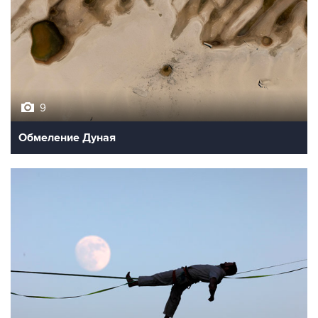
9
Обмеление Дуная
10