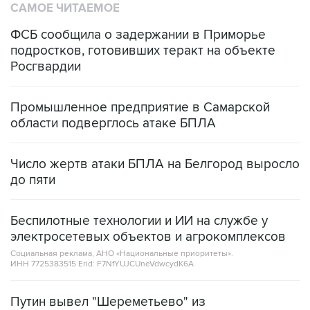
ФСБ сообщила о задержании в Приморье
подростков, готовивших теракт на объекте
Росгвардии
Промышленное предприятие в Самарской
области подверглось атаке БПЛА
Число жертв атаки БПЛА на Белгород выросло
до пяти
Беспилотные технологии и ИИ на службе у
электросетевых объектов и агрокомплексов
Социальная реклама, АНО «Национальные приоритеты».
ИНН 7725383515 Erid: F7NfYUJCUneVdwcydK6A
Путин вывел "Шереметьево" из
стратегического списка с целью снять
препятствие для приватизации