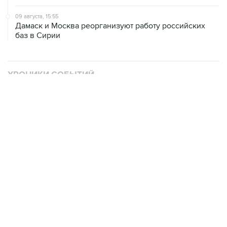
Дамаск и Москва реорганизуют работу российских
баз в Сирии
ХРОНИКИ СОБЫТИЙ
❮
❯
Военная операция на Украине
О