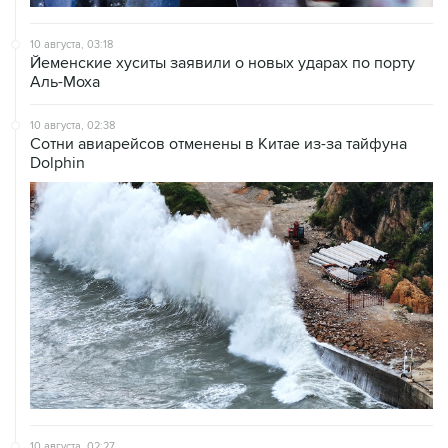
10 августа, 03:18
Йеменские хуситы заявили о новых ударах по порту
Аль-Моха
10 августа, 02:38
Сотни авиарейсов отменены в Китае из-за тайфуна
Dolphin
10 августа, 02:27
Главой Высшего совета нацбезопасности Ирана стал
бывший главком КСИР Резаи