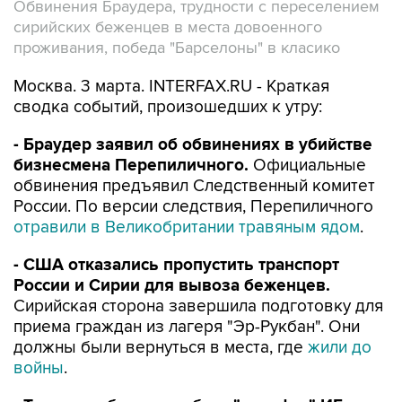
Обвинения Браудера, трудности с переселением
сирийских беженцев в места довоенного
проживания, победа "Барселоны" в класико
Москва. 3 марта. INTERFAX.RU - Краткая
сводка событий, произошедших к утру:
- Браудер заявил об обвинениях в убийстве
бизнесмена Перепиличного.
Официальные
обвинения предъявил Следственный комитет
России. По версии следствия, Перепиличного
отравили в Великобритании травяным ядом
.
- США отказались пропустить транспорт
России и Сирии для вывоза беженцев.
Сирийская сторона завершила подготовку для
приема граждан из лагеря "Эр-Рукбан". Они
должны были вернуться в места, где
жили до
войны
.