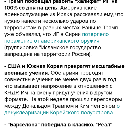
- Трамп пообещал разбить "халифат" ИГ на
100% со дня на день.
Американские
военнослужащие из Ирака рассказали ему, что
нужно нанести несколько ударов по
террористам в разных местах. Раньше Трамп
уже объявлял, что ИГ в Сирии
потерпело
поражение от американского оружия
(группировка "Исламское государство
запрещена на территории России).
- США и Южная Корея прекратят масштабные
военные учения.
Обе армии проводят
совместные учения не менее двух раз в год,
что вызывает напряжение в отношениях с
КНДР. Им на смену придут учения в другом
формате. На этой неделе прошли переговоры
между Дональдом Трампом и Ким Чен Ыном
о
денуклеаризации Корейского полуострова
.
- "Барселона" победила в класико.
"Реал"