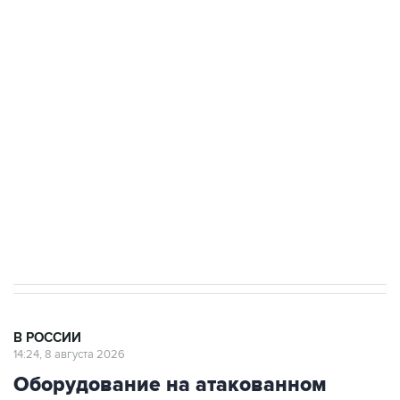
ФСБ сообщила о задержании в Приморье
подростков, готовивших теракт на объекте
Росгвардии
Беспилотные технологии и ИИ на службе у
электросетевых объектов и агрокомплексов
Социальная реклама, АНО «Национальные приоритеты».
ИНН 7725383515 Erid: F7NfYUJCUneVdwcydK6A
Кабмин РФ разрешил до 1 июля 2027 года
импорт, выпуск и обращение бензина Евро 2,
Евро 3, Евро 4
В РОССИИ
14:24, 8 августа 2026
Оборудование на атакованном