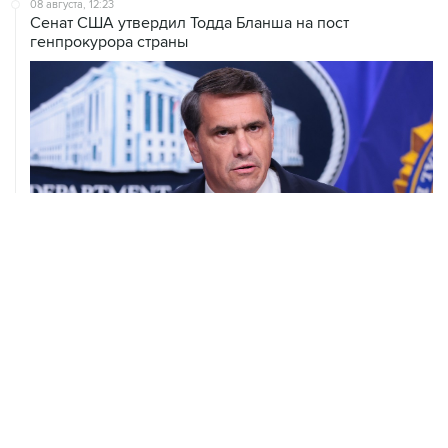
08 августа, 12:23
Сенат США утвердил Тодда Бланша на пост
генпрокурора страны
08 августа, 11:53
Хуситы заявили, что действуют против Саудовской
Аравии для снятия блокады с Йемена
08 августа, 11:04
Тайфун "Долфин" достиг юга Японии, пострадали пять
человек