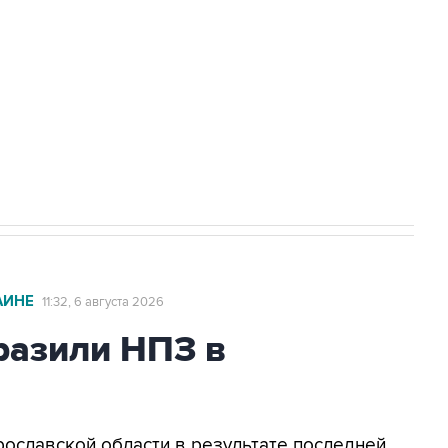
ехнологии выходят на мировые рынки
НН 7725383515 Erid: F7NfYUJCUneVdTRF8PRs
с Ираном начнутся в понедельник
АИНЕ
11:32, 6 августа 2026
азили НПЗ в
Ярославской области в результате последней