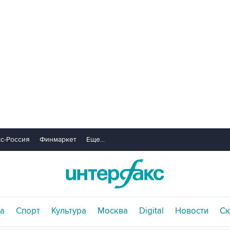
с-Россия
Финмаркет
Еще...
а
Спорт
Культура
Москва
Digital
Новости
С