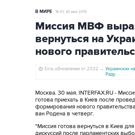
В МИРЕ
16:51, 30 мая 2019
Миссия МВФ выраз
вернуться на Укра
нового правительс
Есть обновление от 23:22
→
Украинских н
Раду
Москва. 30 мая. INTERFAX.RU - Мис
готова приехать в Киев после прове
формирования нового правительства,
ван Родена в четверг.
"Миссия готова вернуться в Киев дл
дискуссий после парламентских выбо