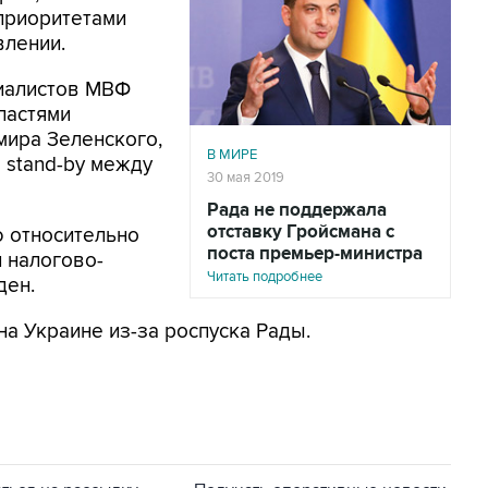
приоритетами
влении.
циалистов МВФ
ластями
мира Зеленского,
В МИРЕ
 stand-by между
30 мая 2019
Рада не поддержала
отставку Гройсмана с
 относительно
поста премьер-министра
 налогово-
Читать подробнее
ден.
на Украине из-за роспуска Рады.