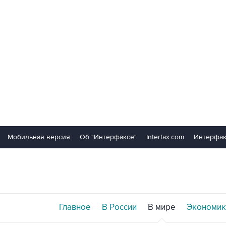
Мобильная версия
Об "Интерфаксе"
Interfax.com
Интерфак
Главное
В России
В мире
Экономик