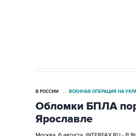
тыла Минобороны
Как российские медицинские т
Социальная реклама, АНО «Национальные приоритеты».
И
Трамп заявил, что переговоры 
В РОССИИ
ВОЕННАЯ ОПЕРАЦИЯ НА УКР
→
Обломки БПЛА пор
Ярославле
Москва. 6 августа. INTERFAX.RU - В 