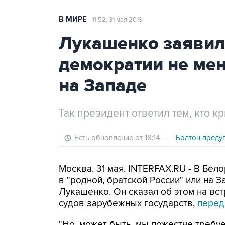
В МИРЕ
11:52, 31 мая 2019
Лукашенко заявил,
демократии не мен
на Западе
Так президент ответил тем, кто к
Есть обновление от 18:14
→
Болтон преду
Москва. 31 мая. INTERFAX.RU - В Бел
в "родной, братской России" или на 
Лукашенко. Он сказал об этом на вс
судов зарубежных государств,
перед
"Но, может быть, мы пожестче требуе