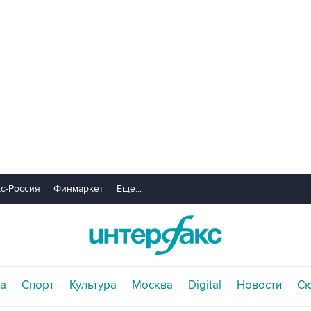
с-Россия
Финмаркет
Еще...
а
Спорт
Культура
Москва
Digital
Новости
С