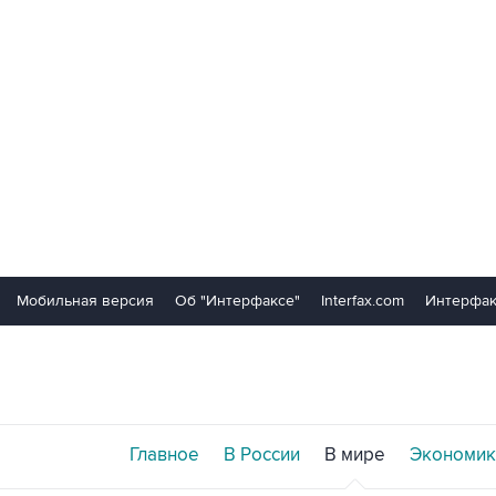
Мобильная версия
Об "Интерфаксе"
Interfax.com
Интерфак
Главное
В России
В мире
Экономик