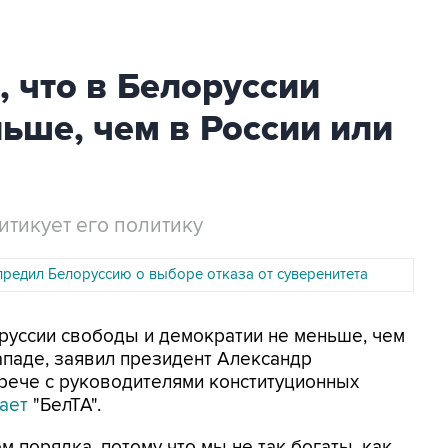
 что в Белоруссии
ьше, чем в России или
ритикует его политику
предил Белоруссию о выборе отказа от суверенитета
оруссии свободы и демократии не меньше, чем
Западе, заявил президент Александр
трече с руководителями конституционных
ает
"БелТА".
м порядка, потому что мы не так богаты, как