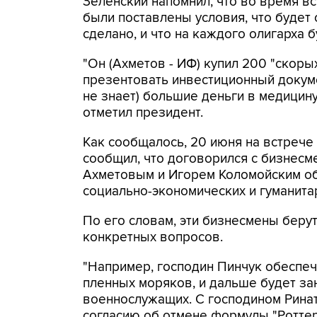
Зеленский напомнил, что во время в
были поставлены условия, что будет 
сделано, и что на каждого олигарха 
"Он (Ахметов - ИФ) купил 200 "скоры
презентовать инвестиционный докуме
не знает) большие деньги в медицину
отметил президент.
Как сообщалось, 20 июня на встрече
сообщил, что договорился с бизнесм
Ахметовым и Игорем Коломойским об
социально-экономических и гуманита
По его словам, эти бизнесмены беру
конкретных вопросов.
"Например, господин Пинчук обеспеч
пленных моряков, и дальше будет з
военнослужащих. С господином Рина
согласию об отмене формулы "Роттерд