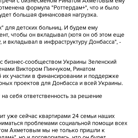
стречи с бизнесменом Ринатом Ахметовым ему
отменена формула "Роттердам+", что и было
будет большая финансовая нагрузка.
х" для детских больниц. И будем ему
нт, чтобы он вкладывал (хотя он об этом еще
, и вкладывал в инфраструктуру Донбасса", -
 с бизнес-сообществом Украины Зеленский
енами Виктором Пинчуком, Ринатом
 их участии в финансировании и поддержке
рных проектов для Донбасса и всей Украины.
т на себя ответственность за решение
ит уже сейчас квартирами 24 семьи наших
аниматься проблемами социальной помощи всех
том Ахметовым мы не только пришли к
ам+", но и договорились, что он будет