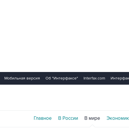
Мобильная версия
Об "Интерфаксе"
Interfax.com
Интерфак
Главное
В России
В мире
Экономик