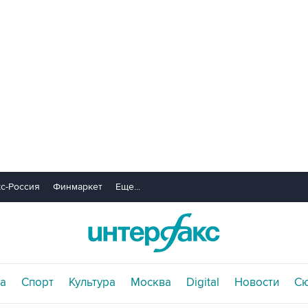
с-Россия
Финмаркет
Еще...
а
Спорт
Культура
Москва
Digital
Новости
С