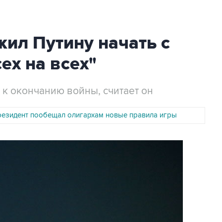
ил Путину начать с
ех на всех"
к окончанию войны, считает он
резидент пообещал олигархам новые правила игры