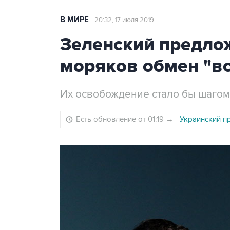
В МИРЕ
20:32, 17 июля 2019
Зеленский предлож
моряков обмен "вс
Их освобождение стало бы шагом 
Есть обновление от 01:19
→
Украинский п