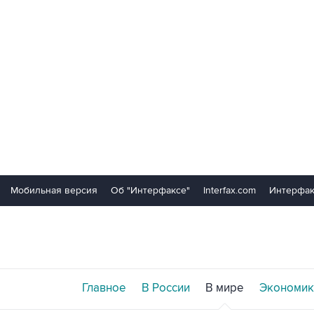
Мобильная версия
Об "Интерфаксе"
Interfax.com
Интерфак
Главное
В России
В мире
Экономик