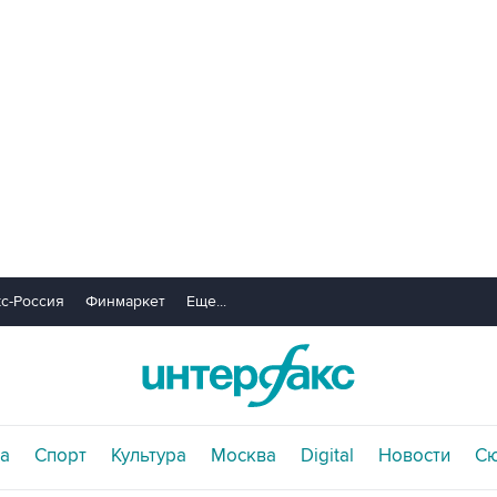
с-Россия
Финмаркет
Еще...
а
Спорт
Культура
Москва
Digital
Новости
С