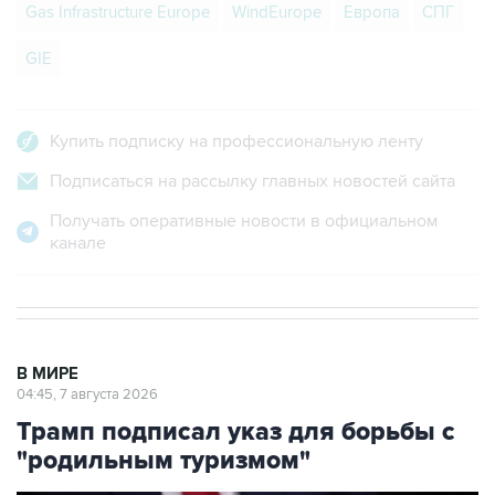
Gas Infrastructure Europe
WindEurope
Европа
СПГ
GIE
Купить подписку на профессиональную ленту
Подписаться на рассылку главных новостей сайта
Получать оперативные новости в официальном
канале
В МИРЕ
04:45, 7 августа 2026
Трамп подписал указ для борьбы с
"родильным туризмом"