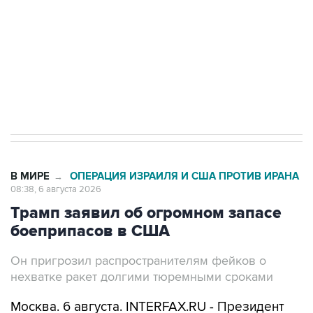
Как российские медицинские технологии
выходят на мировые рынки
Социальная реклама, АНО «Национальные приоритеты».
ИНН 7725383515 Erid: F7NfYUJCUneVdTRF8PRs
Трамп заявил, что переговоры с Ираном
начнутся в понедельник
В МИРЕ
ОПЕРАЦИЯ ИЗРАИЛЯ И США ПРОТИВ ИРАНА
→
08:38, 6 августа 2026
Трамп заявил об огромном запасе
боеприпасов в США
Он пригрозил распространителям фейков о
нехватке ракет долгими тюремными сроками
Москва. 6 августа. INTERFAX.RU - Президент