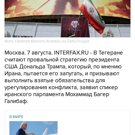
Фото: Fatemeh Bahrami/Anadolu via Getty Images
Москва. 7 августа. INTERFAX.RU - В Тегеране
считают провальной стратегию президента
США Дональда Трампа, который, по мнению
Ирана, пытается его запугать, и призывают
выполнить взятые обязательства для
урегулирования конфликта, заявил спикер
иранского парламента Мохаммад Багер
Галибаф.
В МИРЕ