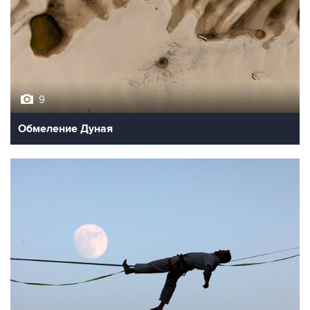
9
Обмеление Дуная