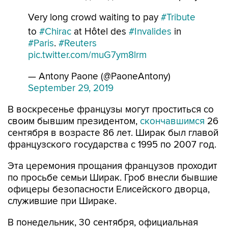
Very long crowd waiting to pay
#Tribute
to
#Chirac
at Hôtel des
#Invalides
in
#Paris
.
#Reuters
pic.twitter.com/muG7ym8lrm
— Antony Paone (@PaoneAntony)
September 29, 2019
В воскресенье французы могут проститься со
своим бывшим президентом,
скончавшимся
26
сентября в возрасте 86 лет. Ширак был главой
французского государства с 1995 по 2007 год.
Эта церемония прощания французов проходит
по просьбе семьи Ширак. Гроб внесли бывшие
офицеры безопасности Елисейского дворца,
служившие при Шираке.
В понедельник, 30 сентября, официальная