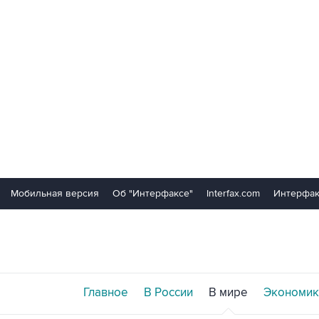
Мобильная версия
Об "Интерфаксе"
Interfax.com
Интерфак
Главное
В России
В мире
Экономик