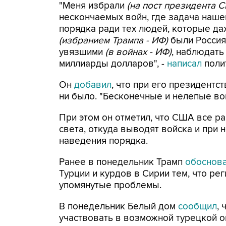
"Меня избрали
(на пост президента 
нескончаемых войн, где задача наше
порядка ради тех людей, которые д
(избранием Трампа - ИФ)
были Россия 
увязшими
(в войнах - ИФ)
, наблюдать 
миллиарды долларов", -
написал
полит
Он
добавил
, что при его президентс
ни было. "Бесконечные и нелепые вой
При этом он отметил, что США все рав
света, откуда выводят войска и при 
наведения порядка.
Ранее в понедельник Трамп
обоснов
Турции и курдов в Сирии тем, что ре
упомянутые проблемы.
В понедельник Белый дом
сообщил
,
участвовать в возможной турецкой о