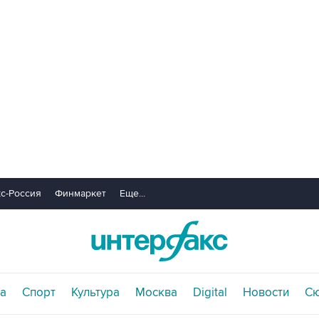
с-Россия
Финмаркет
Еще...
а
Спорт
Культура
Москва
Digital
Новости
С