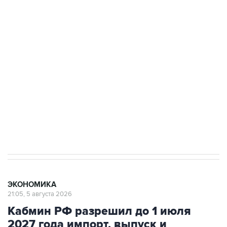
Путин сообщил о решении сосредоточить в
одних руках все службы тыла Минобороны
Как российские медицинские технологии
выходят на мировые рынки
Социальная реклама, АНО «Национальные приоритеты».
ИНН 7725383515 Erid: F7NfYUJCUneVdTRF8PRs
Трамп заявил, что переговоры с Ираном
начнутся в понедельник
ЭКОНОМИКА
21:05, 5 августа 2026
Кабмин РФ разрешил до 1 июля
2027 года импорт, выпуск и