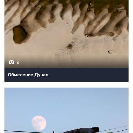
9
Обмеление Дуная