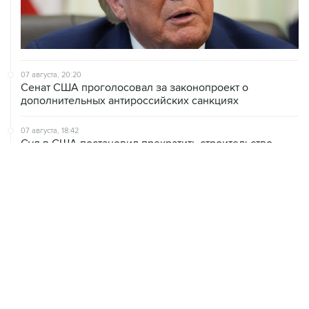
07 августа, 20:20
Сенат США проголосовал за законопроект о
дополнительных антироссийских санкциях
07 августа, 18:42
Суд в США постановил прекратить строительство
бального зала в Белом доме
07 августа, 18:16
Инфляция в Мексике в июле обновила минимум
более чем за шесть лет
07 августа, 16:49
В США проверят сотни самолетов Boeing из-за
обнаружения трещин в фюзеляже