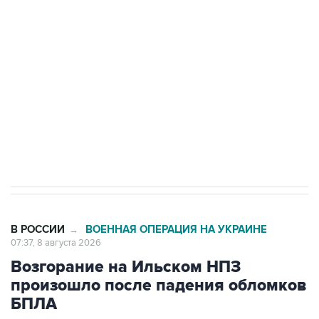
Беспилотные технологии и ИИ на службе у
электросетевых объектов и агрокомплексов
Социальная реклама, АНО «Национальные приоритеты».
ИНН 7725383515 Erid: F7NfYUJCUneVdwcydK6A
Кабмин РФ разрешил до 1 июля 2027 года
импорт, выпуск и обращение бензина Евро 2,
Евро 3, Евро 4
В РОССИИ
ВОЕННАЯ ОПЕРАЦИЯ НА УКРАИНЕ
→
07:37, 8 августа 2026
Возгорание на Ильском НПЗ
произошло после падения обломков
БПЛА
Москва. 8 августа. INTERFAX.RU - В результате