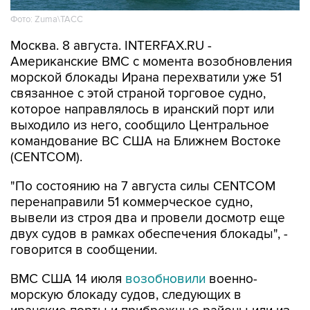
Москва. 8 августа. INTERFAX.RU -
Американские ВМС с момента возобновления
морской блокады Ирана перехватили уже 51
связанное с этой страной торговое судно,
которое направлялось в иранский порт или
выходило из него, сообщило Центральное
командование ВС США на Ближнем Востоке
(CENTCOM).
"По состоянию на 7 августа силы CENTCOM
перенаправили 51 коммерческое судно,
вывели из строя два и провели досмотр еще
двух судов в рамках обеспечения блокады", -
говорится в сообщении.
ВМС США 14 июля
возобновили
военно-
морскую блокаду судов, следующих в
иранские порты и прибрежные районы или из
них. Прежний режим действовал с 13 апреля по