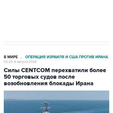
Социальная реклама, АНО «Национальные приоритеты».
ИНН 7725383515 Erid: F7NfYUJCUneVdwcydK6A
Кабмин РФ разрешил до 1 июля 2027 года
импорт, выпуск и обращение бензина Евро 2,
Евро 3, Евро 4
В МИРЕ
ОПЕРАЦИЯ ИЗРАИЛЯ И США ПРОТИВ ИРАНА
→
02:20, 8 августа 2026
Силы CENTCOM перехватили более
50 торговых судов после
возобновления блокады Ирана