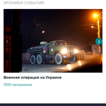
ХРОНИКИ СОБЫТИЙ
❮
❯
Военная операция на Украине
О
11010 материалов
3