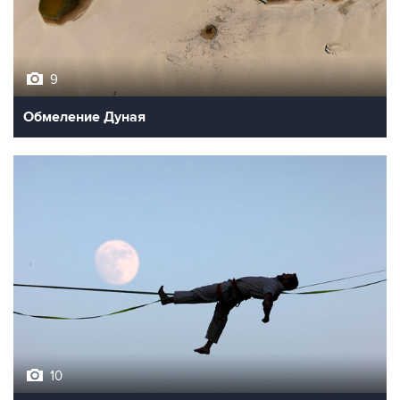
9
Обмеление Дуная
10