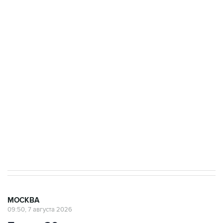
ФСБ сообщила о задержании в Приморье
подростков, готовивших теракт на объекте
Росгвардии
Беспилотные технологии и ИИ на службе у
электросетевых объектов и агрокомплексов
Социальная реклама, АНО «Национальные приоритеты».
ИНН 7725383515 Erid: F7NfYUJCUneVdwcydK6A
Аксенов сообщил о четвертом погибшем в
результате атаки ВСУ на Крым
МОСКВА
09:50, 7 августа 2026