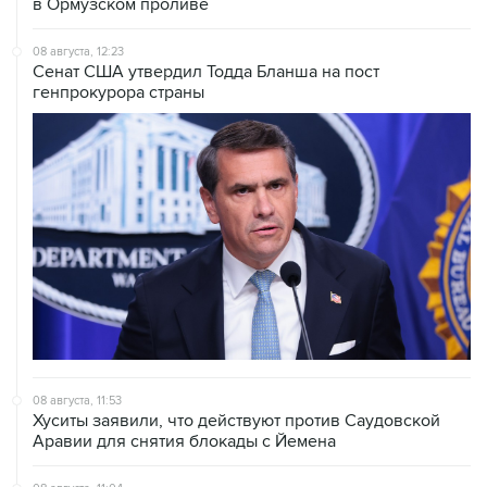
08 августа, 12:23
Сенат США утвердил Тодда Бланша на пост
генпрокурора страны
08 августа, 11:53
Хуситы заявили, что действуют против Саудовской
Аравии для снятия блокады с Йемена
08 августа, 11:04
Тайфун "Долфин" достиг юга Японии, пострадали пять
человек