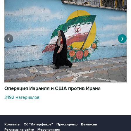
❮
❯
В
Операция Израиля и США против Ирана
1
3492 материалов
Контакты
Об "Интерфаксе"
Пресс-центр
Вакансии
Реклама на сайте
Мероприятия