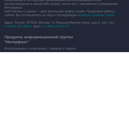
пользования и не подлежит дальнейшему воспроизведению и/или
распространению в какой-либо форме, иначе как с письменного разрешения
Интерфакса.
Сайт Interfax.ru (далее – сайт) использует файлы cookie. Продолжая работу с
сайтом, Вы соглашаетесь на сбор и последующую
обработку файлов cookie
.
Адрес: Россия, 127006, Москва, 1-я Тверская-Ямская улица, дом 2, стр.1, тел.:
+7 (499) 250-98-40
, факс:
+7 (499) 250-97-27
Продукты информационной группы
"Интерфакс"
Информация о компаниях, товарах и людях
СПАРК
X-Compliance
СКАУТ
Маркер
АСТРА
Новости и рынки
Новости "Интерфакса"
СКАН
RUDATA
Центр раскрытия корпоративной информации