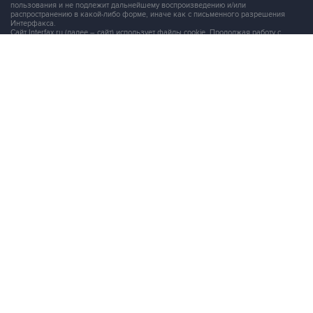
Сайт Interfax.ru (далее – сайт) использует файлы cookie. Продолжая работу с
сайтом, Вы соглашаетесь на сбор и последующую
обработку файлов cookie
.
Адрес: Россия, 127006, Москва, 1-я Тверская-Ямская улица, дом 2, стр.1, тел.:
+7 (499) 250-98-40
, факс:
+7 (499) 250-97-27
Продукты информационной группы
"Интерфакс"
Информация о компаниях, товарах и людях
СПАРК
X-Compliance
СКАУТ
Маркер
АСТРА
Новости и рынки
Новости "Интерфакса"
СКАН
RUDATA
Центр раскрытия корпоративной информации