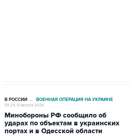
Беспилотные технологии и ИИ на службе у
электросетевых объектов и агрокомплексов
Социальная реклама, АНО «Национальные приоритеты».
ИНН 7725383515 Erid: F7NfYUJCUneVdwcydK6A
Кабмин РФ разрешил до 1 июля 2027 года
импорт, выпуск и обращение бензина Евро 2,
Евро 3, Евро 4
В РОССИИ
ВОЕННАЯ ОПЕРАЦИЯ НА УКРАИНЕ
→
09:29, 9 августа 2026
Минобороны РФ сообщило об
ударах по объектам в украинских
портах и в Одесской области
Москва. 9 августа. INTERFAX.RU - Минобороны