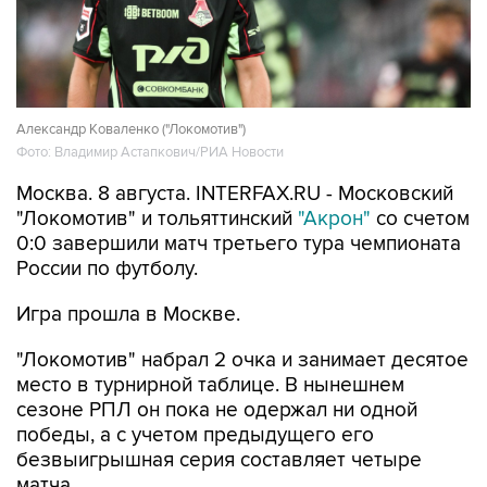
Александр Коваленко ("Локомотив")
Фото: Владимир Астапкович/РИА Новости
Москва. 8 августа. INTERFAX.RU - Московский
"Локомотив" и тольяттинский
"Акрон"
со счетом
0:0 завершили матч третьего тура чемпионата
России по футболу.
Игра прошла в Москве.
"Локомотив" набрал 2 очка и занимает десятое
место в турнирной таблице. В нынешнем
сезоне РПЛ он пока не одержал ни одной
победы, а с учетом предыдущего его
безвыигрышная серия составляет четыре
матча.
"Акрон" набрал первое очко и занимает 14-ю