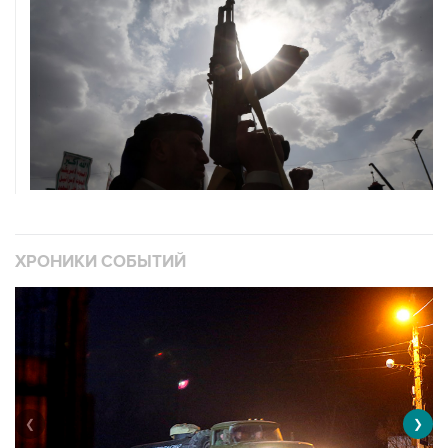
ХРОНИКИ СОБЫТИЙ
❮
❯