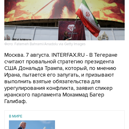
Фото: Fatemeh Bahrami/Anadolu via Getty Images
Москва. 7 августа. INTERFAX.RU - В Тегеране
считают провальной стратегию президента
США Дональда Трампа, который, по мнению
Ирана, пытается его запугать, и призывают
выполнить взятые обязательства для
урегулирования конфликта, заявил спикер
иранского парламента Мохаммад Багер
Галибаф.
В МИРЕ