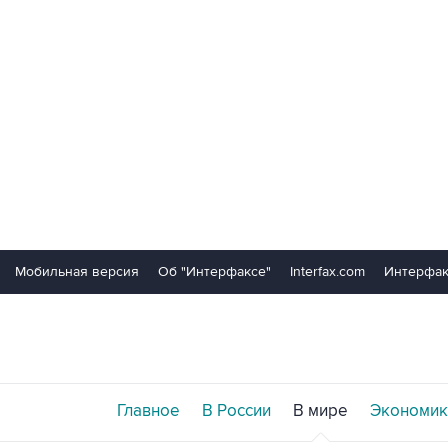
Мобильная версия
Об "Интерфаксе"
Interfax.com
Интерфак
Главное
В России
В мире
Экономик