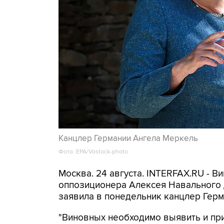
Канцлер Германии Ангела Меркель
Фото: EPA/Vostock-photo
Москва. 24 августа. INTERFAX.RU - В
оппозиционера Алексея Навального 
заявила в понедельник канцлер Герм
"Виновных необходимо выявить и прив