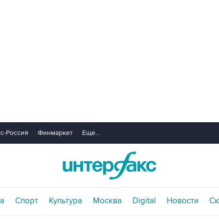
с-Россия
Финмаркет
Еще...
а
Спорт
Культура
Москва
Digital
Новости
С