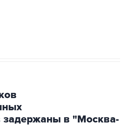
ехнологии выходят на мировые рынки
НН 7725383515 Erid: F7NfYUJCUneVdTRF8PRs
огибшем в результате атаки ВСУ на
ков
нных
 задержаны в "Москва-