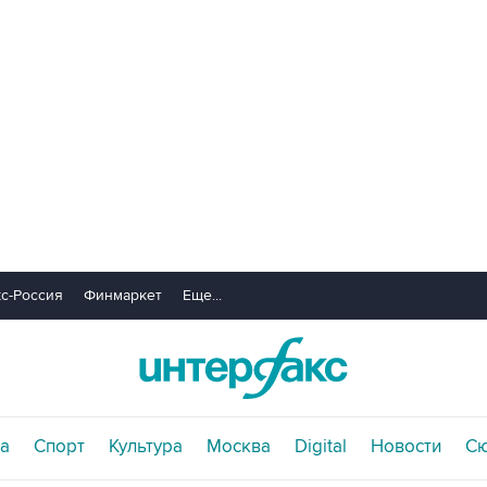
с-Россия
Финмаркет
Еще...
а
Спорт
Культура
Москва
Digital
Новости
С