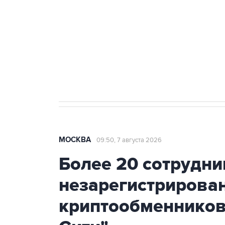
Как российские медицинские т
Социальная реклама, АНО «Национальные приоритеты».
И
Аксенов сообщил о четвертом п
Крым
МОСКВА
09:50, 7 августа 2026
Более 20 сотрудни
незарегистрирова
криптообменников