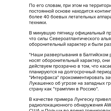
По его словам, при этом на территор
постоянной основе находится континге
более 40 боевых летательных аппар
техники.
В минувшую пятницу официальный пр
что силы Североатлантического алья
оборонительный характер и были раз
"Наши развертывания в Балтийском 
носят оборонительный характер, они
действуем прозрачно в том, что каса
планируются на долгосрочный период"
"Интерфакса" прокомментировать за
Лукашенко об угрозе на западных гр
страну как "трамплин в Россию".
В качестве примера Лунгеску приве
радиолокационного обнаружения AW
США и Польши во время тренировок