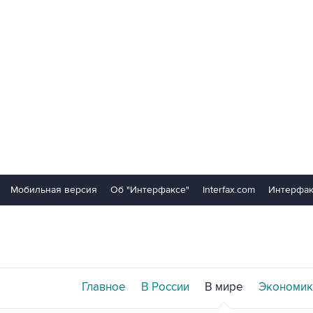
Мобильная версия
Об "Интерфаксе"
Interfax.com
Интерфак
Главное
В России
В мире
Экономик