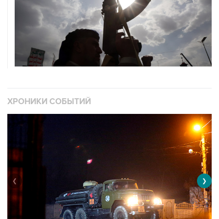
ХРОНИКИ СОБЫТИЙ
❮
❯