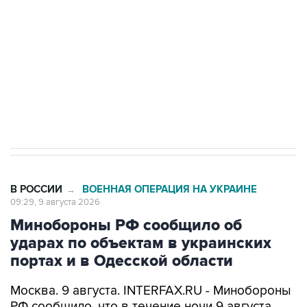
Беспилотные технологии и ИИ на службе у
электросетевых объектов и агрокомплексов
Социальная реклама, АНО «Национальные приоритеты».
ИНН 7725383515 Erid: F7NfYUJCUneVdwcydK6A
Кабмин РФ разрешил до 1 июля 2027 года
импорт, выпуск и обращение бензина Евро 2,
Евро 3, Евро 4
В РОССИИ
ВОЕННАЯ ОПЕРАЦИЯ НА УКРАИНЕ
→
09:29, 9 августа 2026
Минобороны РФ сообщило об
ударах по объектам в украинских
портах и в Одесской области
Москва. 9 августа. INTERFAX.RU - Минобороны
РФ сообщило, что в течение ночи 9 августа