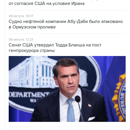
08 августа, 14:07
Судно нефтяной компании Абу-Даби было атаковано
в Ормузском проливе
08 августа, 12:23
Сенат США утвердил Тодда Бланша на пост
генпрокурора страны
08 августа, 11:53
Хуситы заявили, что действуют против Саудовской