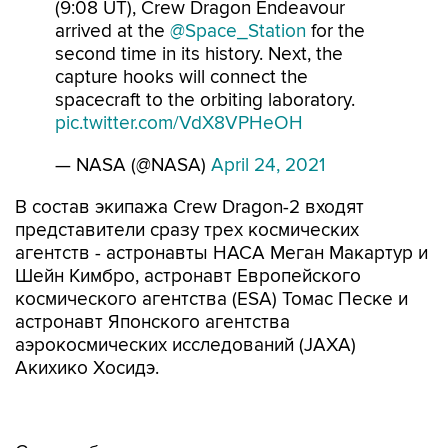
(9:08 UT), Crew Dragon Endeavour
arrived at the
@Space_Station
for the
second time in its history. Next, the
capture hooks will connect the
spacecraft to the orbiting laboratory.
pic.twitter.com/VdX8VPHeOH
— NASA (@NASA)
April 24, 2021
В состав экипажа Crew Dragon-2 входят
представители сразу трех космических
агентств - астронавты НАСА Меган Макартур и
Шейн Кимбро, астронавт Европейского
космического агентства (ESA) Томас Песке и
астронавт Японского агентства
аэрокосмических исследований (JAXA)
Акихико Хосидэ.
С их прибытием экипаж станции в течение
четырех дней будет состоять из 11 человек, а к