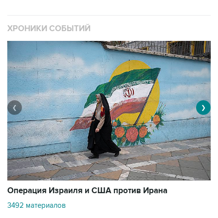
ХРОНИКИ СОБЫТИЙ
❮
❯
В
Операция Израиля и США против Ирана
1
3492 материалов