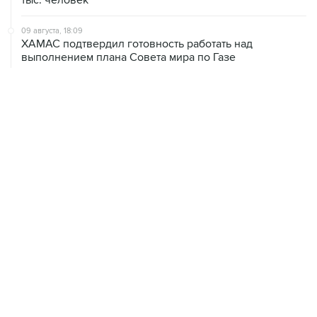
тыс. человек
09 августа, 18:09
ХАМАС подтвердил готовность работать над
выполнением плана Совета мира по Газе
09 августа, 15:55
Дамаск и Москва реорганизуют работу российских
баз в Сирии
09 августа, 15:43
Нетаньяху заявил о готовности противостоять Трампу
ради интересов Израиля
ХРОНИКИ СОБЫТИЙ