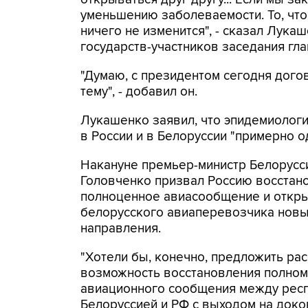
уменьшению заболеваемости. То, что с
ничего не изменится", - сказал Лука
государств-участников заседания гла
"Думаю, с президентом сегодня дого
тему", - добавил он.
Лукашенко заявил, что эпидемиологи
в России и в Белоруссии "примерно о
Накануне премьер-министр Белорусс
Головченко призвал Россию восстан
полноценное авиасообщение и откры
белорусского авиаперевозчика новы
направления.
"Хотели бы, конечно, предложить ра
возможность восстановления полно
авиационного сообщения между рес
Белоруссией и РФ с выходом на доко