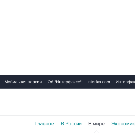
Мобильная версия
Об "Интерфаксе"
Interfax.com
Интерфак
Главное
В России
В мире
Экономик