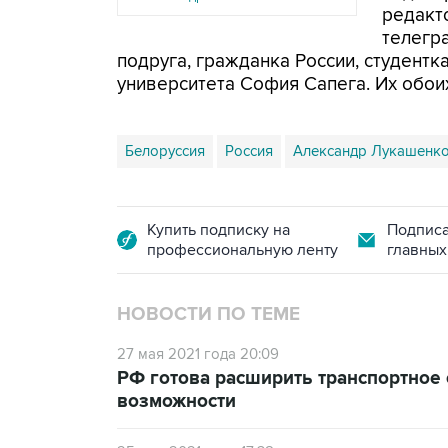
редакт
телегр
подруга, гражданка России, студент
университета София Сапега. Их обои
Белоруссия
Россия
Александр Лукашенк
Купить подписку на
Подписа
профессиональную ленту
главных
НОВОСТИ ПО ТЕМЕ
27 мая 2021 года 20:09
РФ готова расширить транспортное
возможности