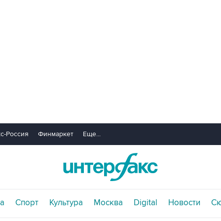
с-Россия
Финмаркет
Еще...
а
Спорт
Культура
Москва
Digital
Новости
С