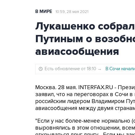
В МИРЕ
10:59, 28 мая 2021
Лукашенко собрал
Путиным о возобн
авиасообщения
Есть обновление от 18:10
→
В Сочи начал
Москва. 28 мая. INTERFAX.RU - През
заявил, что на переговорах в Сочи в
российским лидером Владимиром Пу
авиасообщения между двумя странам
"Если у нас более-менее нормально (
выровнялись в этом отношении, всем
открываться друг другу... Если мы за