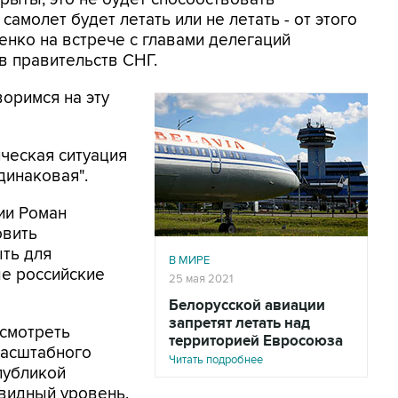
амолет будет летать или не летать - от этого
шенко на встрече с главами делегаций
в правительств СНГ.
воримся на эту
ческая ситуация
динаковая".
ии Роман
овить
ть для
В МИРЕ
е российские
25 мая 2021
Белорусской авиации
запретят летать над
ссмотреть
территорией Евросоюза
масштабного
Читать подробнее
публикой
видный уровень.