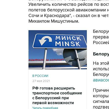
Увеличить количество рейсов по во
полетов белорусской авиакомпании н
Сочи и Краснодара", - сказал он в ч
Михаилом Мишустиным.
Белору
прерва
Россией
Белору
На это
исполь
Белору
В РОССИИ
авиасо
27 мая 2021
РФ готова расширить
Причин
транспортное сообщение
которы
с Белоруссией при
сигнал
первой возможности
подтве
Читать подробнее