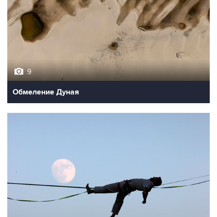
9
Обмеление Дуная