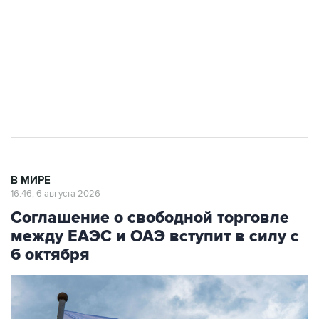
Как российские медицинские технологии
выходят на мировые рынки
Социальная реклама, АНО «Национальные приоритеты».
ИНН 7725383515 Erid: F7NfYUJCUneVdTRF8PRs
Трамп заявил, что переговоры с Ираном
начнутся в понедельник
В МИРЕ
16:46, 6 августа 2026
Соглашение о свободной торговле
между ЕАЭС и ОАЭ вступит в силу с
6 октября