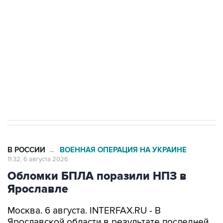
Как российские медицинские технологии
выходят на мировые рынки
Социальная реклама, АНО «Национальные приоритеты».
ИНН 7725383515 Erid: F7NfYUJCUneVdTRF8PRs
Трамп заявил, что переговоры с Ираном
начнутся в понедельник
В РОССИИ
ВОЕННАЯ ОПЕРАЦИЯ НА УКРАИНЕ
→
11:32, 6 августа 2026
Обломки БПЛА поразили НПЗ в
Ярославле
Москва. 6 августа. INTERFAX.RU - В
Ярославской области в результате последней