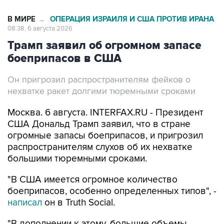
В МИРЕ
ОПЕРАЦИЯ ИЗРАИЛЯ И США ПРОТИВ ИРАНА
→
08:38, 6 августа 2026
Трамп заявил об огромном запасе
боеприпасов в США
Он пригрозил распространителям фейков о
нехватке ракет долгими тюремными сроками
Москва. 6 августа. INTERFAX.RU - Президент
США Дональд Трамп заявил, что в стране
огромные запасы боеприпасов, и пригрозил
распространителям слухов об их нехватке
большими тюремными сроками.
"В США имеется огромное количество
боеприпасов, особенно определенных типов", -
написал
он в Truth Social.
"В дополнении к этому, большие объемы