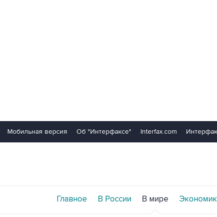
Мобильная версия
Об "Интерфаксе"
Interfax.com
Интерфак
Главное
В России
В мире
Экономик