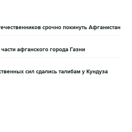
течественников срочно покинуть Афганистан
 части афганского города Газни
твенных сил сдались талибам у Кундуза