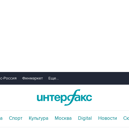
с-Россия
Финмаркет
Еще...
а
Спорт
Культура
Москва
Digital
Новости
С