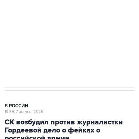
подростков, готовивших теракт на объекте
Росгвардии
Беспилотные технологии и ИИ на службе у
электросетевых объектов и агрокомплексов
Социальная реклама, АНО «Национальные приоритеты».
ИНН 7725383515 Erid: F7NfYUJCUneVdwcydK6A
Аксенов сообщил о четвертом погибшем в
результате атаки ВСУ на Крым
В РОССИИ
19:39, 7 августа 2026
СК возбудил против журналистки
Гордеевой дело о фейках о
российской армии