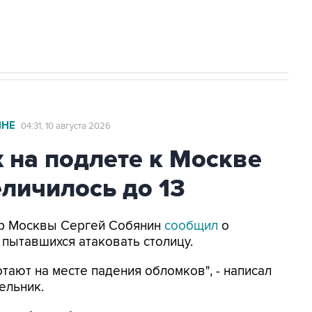
стратегического списка с целью снять
ИНЕ
04:31, 10 августа 2026
 на подлете к Москве
личилось до 13
Мэр Москвы Сергей Собянин
сообщил
о
 пытавшихся атаковать столицу.
тают на месте падения обломков", - написал
ельник.