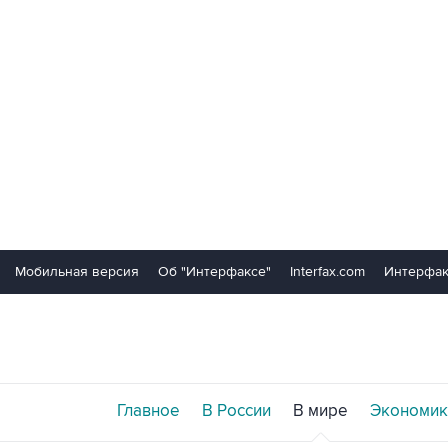
Мобильная версия
Об "Интерфаксе"
Interfax.com
Интерфак
Главное
В России
В мире
Экономик