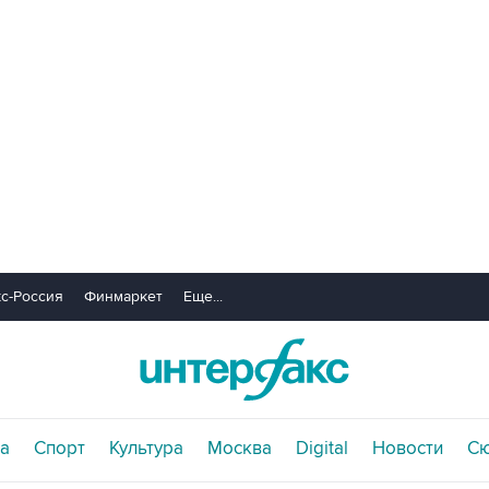
с-Россия
Финмаркет
Еще...
а
Спорт
Культура
Москва
Digital
Новости
С