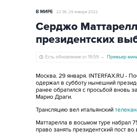
В МИРЕ
22:36, 29 января 2022
Серджо Маттарелл
президентских выб
Есть обновление от 19:59
→
Премьер-мини
Москва. 29 января. INTERFAX.RU - П
одержал в субботу нынешний презид
ранее обратился с просьбой вновь за
Марио Драги.
Трансляцию вел итальянский
телекан
Маттарелла в восьмом туре набрал 75
право занять президентский пост во 