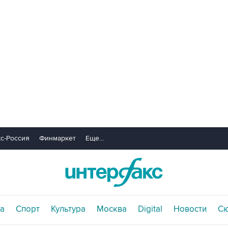
с-Россия
Финмаркет
Еще...
а
Спорт
Культура
Москва
Digital
Новости
С