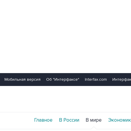
Мобильная версия
Об "Интерфаксе"
Interfax.com
Интерфак
Главное
В России
В мире
Экономик