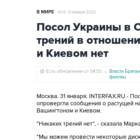
В МИРЕ
03:11, 31 января 2022
Посол Украины в 
трений в отношен
и Киевом нет
Есть обновление от 04:55
→
Власти Брита
физлиц
Москва. 31 января. INTERFAX.RU - 
опровергла сообщения о растущей н
Вашингтоном и Киевом.
"Никаких трений нет", - сказала Мар
"Мы можем провести некоторые дискус