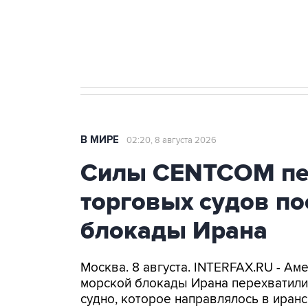
Кабмин РФ разрешил до 1 июля 
бензина Евро 2, Евро 3, Евро 4
В МИРЕ
02:20, 8 августа 2026
Силы CENTCOM пер
торговых судов п
блокады Ирана
Москва. 8 августа. INTERFAX.RU - А
морской блокады Ирана перехватили 
судно, которое направлялось в иранс