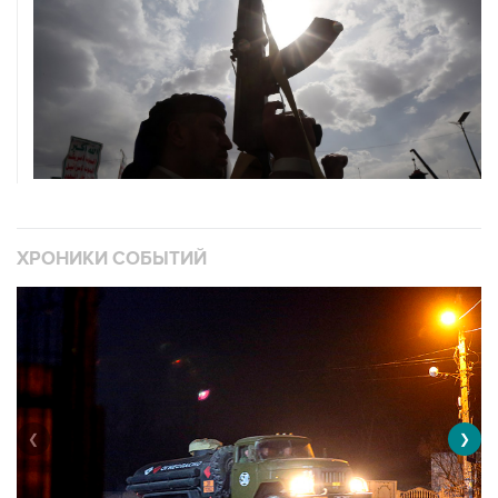
ХРОНИКИ СОБЫТИЙ
❮
❯