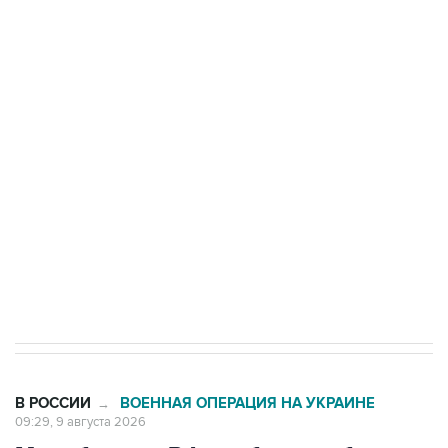
Промышленное предприятие в Самарской
области подверглось атаке БПЛА
Беспилотные технологии и ИИ на службе у
электросетевых объектов и агрокомплексов
Социальная реклама, АНО «Национальные приоритеты».
ИНН 7725383515 Erid: F7NfYUJCUneVdwcydK6A
Кабмин РФ разрешил до 1 июля 2027 года
импорт, выпуск и обращение бензина Евро 2,
Евро 3, Евро 4
В РОССИИ
ВОЕННАЯ ОПЕРАЦИЯ НА УКРАИНЕ
→
09:29, 9 августа 2026
Минобороны РФ сообщило об
ударах по объектам в украинских