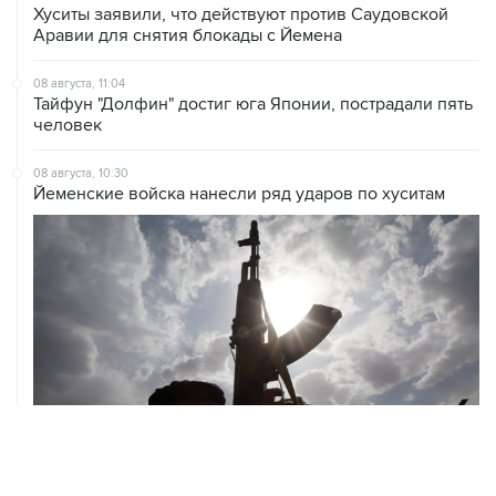
08 августа, 11:04
Тайфун "Долфин" достиг юга Японии, пострадали пять
человек
08 августа, 10:30
Йеменские войска нанесли ряд ударов по хуситам