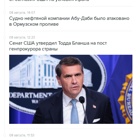
Судно нефтяной компании Абу-Даби было атаковано
в Ормузском проливе
08 августа, 12:23
Сенат США утвердил Тодда Бланша на пост
генпрокурора страны
08 августа, 11:53
Хуситы заявили, что действуют против Саудовской
Аравии для снятия блокады с Йемена