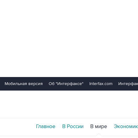
Мобильная версия
Об "Интерфаксе"
Interfax.com
Интерфак
Главное
В России
В мире
Экономик