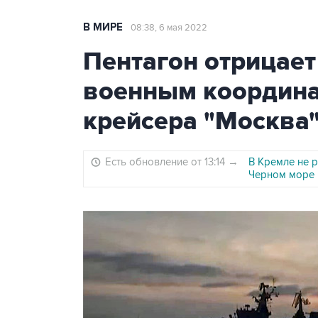
В МИРЕ
08:38, 6 мая 2022
Пентагон отрицает
военным координа
крейсера "Москва
Есть обновление от 13:14
→
В Кремле не 
Черном море