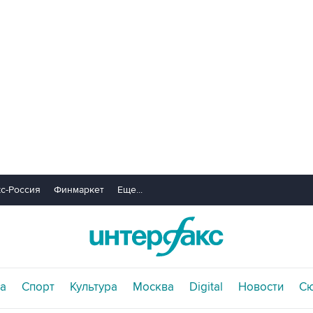
с-Россия
Финмаркет
Еще...
а
Спорт
Культура
Москва
Digital
Новости
С