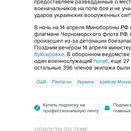
предоставляем разведданные о мес
военачальников на поле боя и не уч
ударов украинских вооруженных сил",
В ночь на 14 апреля Минобороны РФ
флагмане Черноморского флота РФ. 
произошел из-за детонации боезапа
Поздним вечером 14 апреля министе
буксировке
. В оборонном ведомстве
один военнослужащий
погиб
, еще 27
остальные 396 членов экипажа были
США
Пентагон
Украина
крейсер Москв
Купить подписку на
Подписа
профессиональную ленту
главных
НОВОСТИ ПО ТЕМЕ