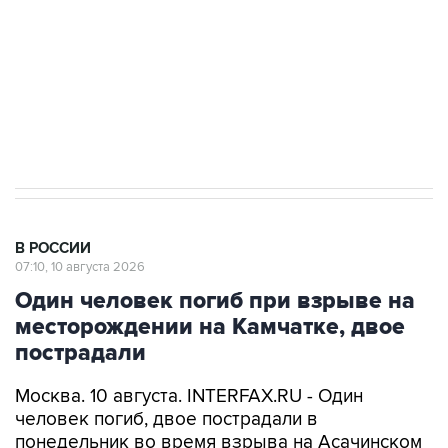
электросетевых объектов и агрокомплексов
Социальная реклама, АНО «Национальные приоритеты».
ИНН 7725383515 Erid: F7NfYUJCUneVdwcydK6A
Путин вывел "Шереметьево" из
стратегического списка с целью снять
препятствие для приватизации
В РОССИИ
07:10, 10 августа 2026
Один человек погиб при взрыве на
месторождении на Камчатке, двое
пострадали
Москва. 10 августа. INTERFAX.RU - Один
человек погиб, двое пострадали в
понедельник во время взрыва на Асачинском