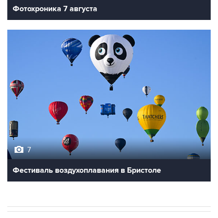
Фотохроника 7 августа
7
Фестиваль воздухоплавания в Бристоле