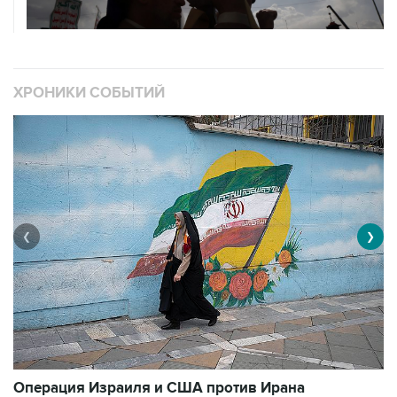
ХРОНИКИ СОБЫТИЙ
❮
❯
В
Операция Израиля и США против Ирана