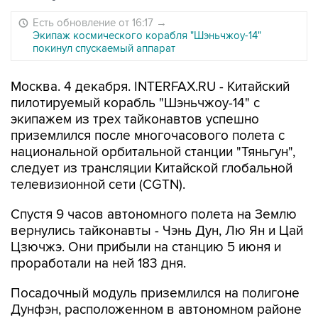
Есть обновление от 16:17
→
Экипаж космического корабля "Шэньчжоу-14"
покинул спускаемый аппарат
Москва. 4 декабря. INTERFAX.RU - Китайский
пилотируемый корабль "Шэньчжоу-14" с
экипажем из трех тайконавтов успешно
приземлился после многочасового полета с
национальной орбитальной станции "Тяньгун",
следует из трансляции Китайской глобальной
телевизионной сети (CGTN).
Спустя 9 часов автономного полета на Землю
вернулись тайконавты - Чэнь Дун, Лю Ян и Цай
Цзючжэ. Они прибыли на станцию 5 июня и
проработали на ней 183 дня.
Посадочный модуль приземлился на полигоне
Дунфэн, расположенном в автономном районе