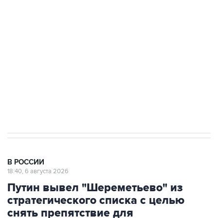
подростков, готовивших теракт на объекте
Росгвардии
Как российские медицинские технологии
выходят на мировые рынки
Социальная реклама, АНО «Национальные приоритеты».
ИНН 7725383515 Erid: F7NfYUJCUneVdTRF8PRs
Аксенов сообщил о четвертом погибшем в
результате атаки ВСУ на Крым
В РОССИИ
18:40, 6 августа 2026
Путин вывел "Шереметьево" из
стратегического списка с целью
снять препятствие для