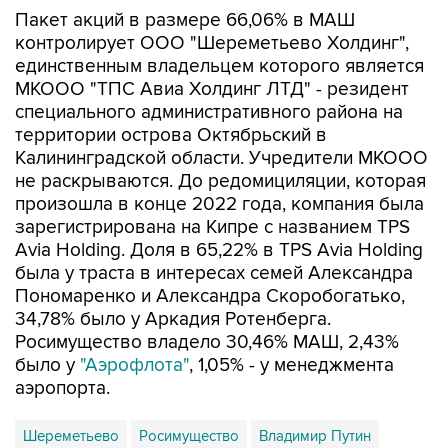
Пакет акций в размере 66,06% в МАШ
контролирует ООО "Шереметьево Холдинг",
единственным владельцем которого является
МКООО "ТПС Авиа Холдинг ЛТД" - резидент
специального административного района на
территории острова Октябрьский в
Калининградской области. Учредители МКООО
не раскрываются. До редомициляции, которая
произошла в конце 2022 года, компания была
зарегистрирована на Кипре с названием TPS
Avia Holding. Доля в 65,22% в TPS Avia Holding
была у траста в интересах семей Александра
Пономаренко и Александра Скоробогатько,
34,78% было у Аркадия Ротенберга.
Росимущество владело 30,46% МАШ, 2,43%
было у
"Аэрофлота"
, 1,05% - у менеджмента
аэропорта.
Шереметьево
Росимущество
Владимир Путин