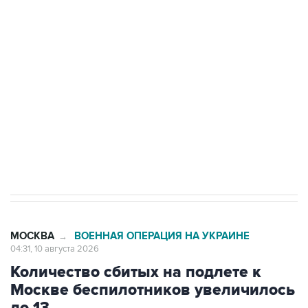
до пяти
Беспилотные технологии и ИИ на службе у
электросетевых объектов и агрокомплексов
Социальная реклама, АНО «Национальные приоритеты».
ИНН 7725383515 Erid: F7NfYUJCUneVdwcydK6A
Путин вывел "Шереметьево" из
стратегического списка с целью снять
препятствие для приватизации
МОСКВА
ВОЕННАЯ ОПЕРАЦИЯ НА УКРАИНЕ
→
04:31, 10 августа 2026
Количество сбитых на подлете к
Москве беспилотников увеличилось