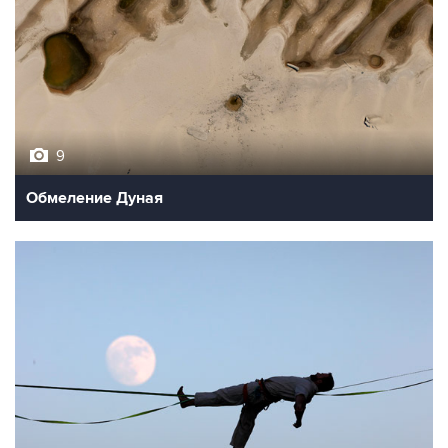
9
Обмеление Дуная